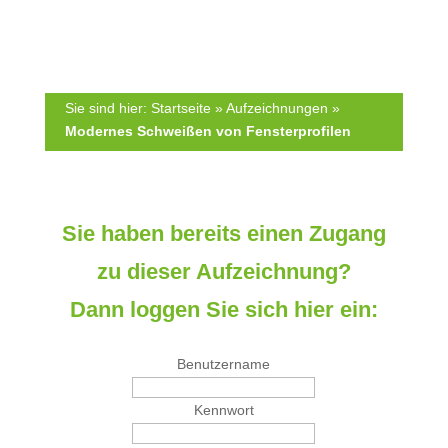
e
F
l
e
d
l
l
d
e
l
Sie sind hier:
Startseite
»
Aufzeichnungen
»
e
e
Modernes Schweißen von Fensterprofilen
r
e
.
r
.
Sie haben bereits einen Zugang
zu dieser Aufzeichnung?
Dann loggen Sie sich hier ein:
Benutzername
Kennwort