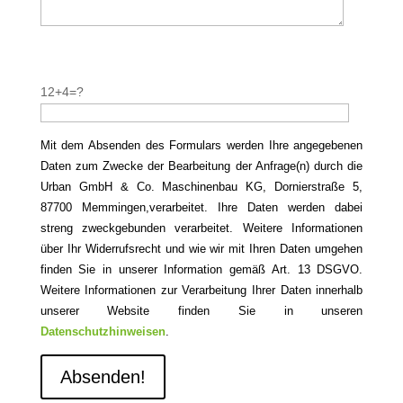
B
i
B
12+4=?
t
i
t
t
e
t
Mit dem Absenden des Formulars werden Ihre angegebenen
l
e
Daten zum Zwecke der Bearbeitung der Anfrage(n) durch die
a
l
Urban GmbH & Co. Maschinenbau KG, Dornierstraße 5,
s
a
87700 Memmingen,verarbeitet. Ihre Daten werden dabei
s
s
streng zweckgebunden verarbeitet. Weitere Informationen
e
s
über Ihr Widerrufsrecht und wie wir mit Ihren Daten umgehen
d
e
finden Sie in unserer Information gemäß Art. 13 DSGVO.
i
d
Weitere Informationen zur Verarbeitung Ihrer Daten innerhalb
e
i
unserer Website finden Sie in unseren
s
e
Datenschutzhinweisen
.
e
s
s
e
F
s